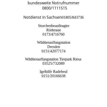
bundesweite Notrufnummer
0800/1111515
Notdienst in Sachsen
​01805/843736
Storchenbeauftragter
Röderaue
0173/4716760
Wildtierauffangstation
Dresden
0151/42077174
Wildtierauffangstation Tierpark Riesa
03525/732089
Igelhilfe Radebeul
0151/20166638