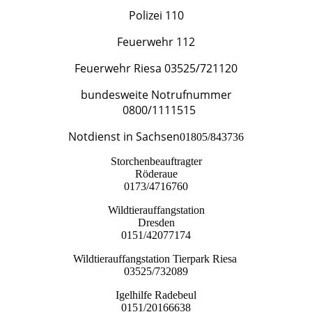
Polizei 110
Feuerwehr 112
Feuerwehr Riesa 03525/721120
bundesweite Notrufnummer
0800/1111515
Notdienst in Sachsen
​01805/843736
Storchenbeauftragter
Röderaue
0173/4716760
Wildtierauffangstation
Dresden
0151/42077174
Wildtierauffangstation Tierpark Riesa
03525/732089
Igelhilfe Radebeul
0151/20166638