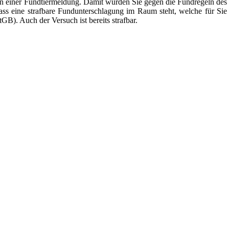
n einer Fundtiermeldung. Damit würden Sie gegen die Fundregeln des
ass eine strafbare Fundunterschlagung im Raum steht, welche für Sie
B). Auch der Versuch ist bereits strafbar.