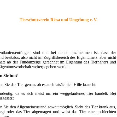
Tierschutzvere
in Riesa und Umgebu
ng e. V.
 entlaufen/entflogen sind und bei denen anzunehmen ist, dass der
d besitzlos, also nicht im Zugriffsbereich des Eigentümers, aber nicht
nate ab der Fundanzeige gerechnet im Eigentum des Tierhalters und
r Eigentumsvorbehalt weitergegeben werden.
n Sie tun?
en Sie das Tier genau, ob es auch tatsächlich Hilfe braucht.
ndeutig, da es sich meist um ein weggelaufenes Tier handelt. Bei
sgesetzt.
en Sie den Allgemeinzustand soweit möglich. Sieht das Tier krank aus,
flegt oder das Tier abgemagert und weist das Tier einen schlechten
zu uns.